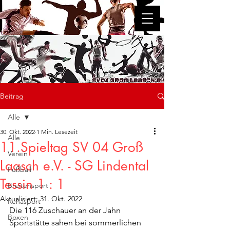
SV 04 Groß Laasch e.V.
Beitrag
Alle
30. Okt. 2022
1 Min. Lesezeit
Alle
11.Spieltag SV 04 Groß
Verein
Laasch e.V. - SG Lindental
Fußball
Tessin 1 : 1
Breitensport
Aktualisiert:
31. Okt. 2022
Rehasport
Die 116 Zuschauer an der Jahn 
Boxen
Sportstätte sahen bei sommerlichen 