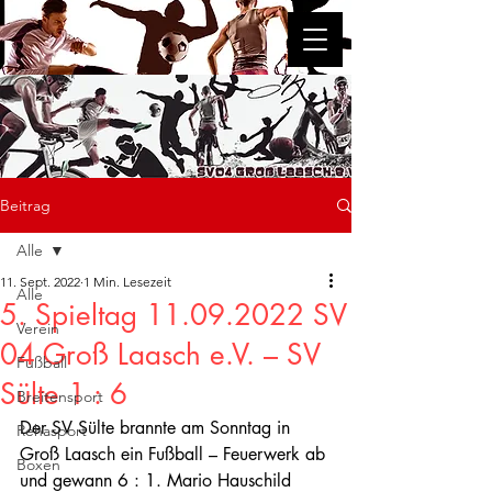
SV 04 Groß Laasch e.V.
Beitrag
Alle
11. Sept. 2022
1 Min. Lesezeit
Alle
5. Spieltag 11.09.2022 SV
Verein
04 Groß Laasch e.V. – SV
Fußball
Sülte 1 : 6
Breitensport
Der SV Sülte brannte am Sonntag in 
Rehasport
Groß Laasch ein Fußball – Feuerwerk ab 
Boxen
und gewann 6 : 1. Mario Hauschild 