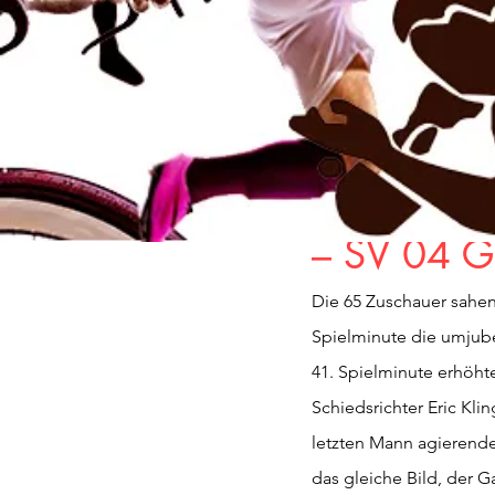
Alle
Verein
Fußball
3. Okt. 2021
1 Min. Lesezei
7. Spielt
– SV 04 Gr
Die 65 Zuschauer sahen 
Spielminute die umjube
41. Spielminute erhöhte
Schiedsrichter Eric Kli
letzten Mann agierenden
das gleiche Bild, der G