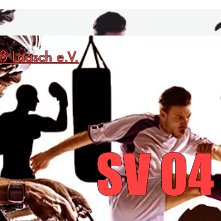
ß Laasch e.V.
SV 
SV 04