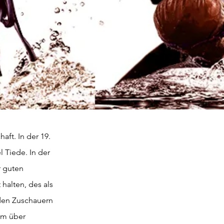
astow 07
ft. In der 19. 
 Tiede. In der 
r guten 
halten, des als 
 den Zuschauern 
am über 