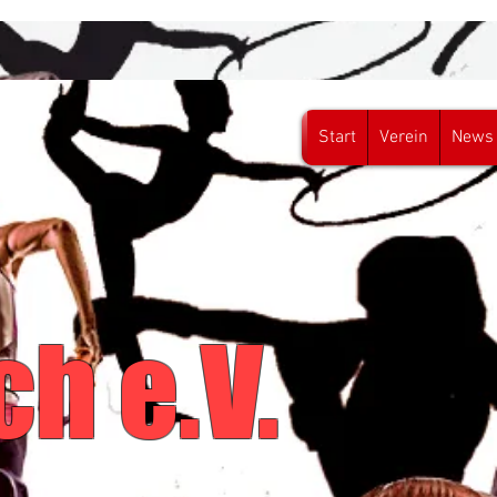
Start
Verein
News
asch
h e.V.