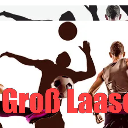
News
04 Groß La
e.V.
 Groß Laasc