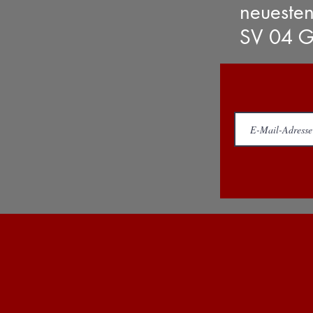
neueste
SV 04 G