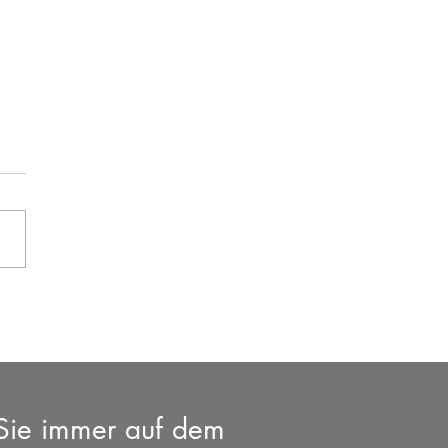
ieltag SV 04 Groß Laasch
- SV Fortschritt Neustadt-
e 0 : 5
 Sie immer auf dem