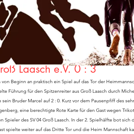
Breitensport
Rehasport
Boxen
t
ag SG Traktor Zachun / FC R
oß Laasch e.V. 0 : 3
von Beginn an praktisch ein Spiel auf das Tor der Heimmannscha
lte Führung für den Spitzenreiter aus Groß Laasch durch Michel
 sein Bruder Marcel auf 2 : 0. Kurz vor dem Pausenpfiff des seh
ngenberg, eine berechtigte Rote Karte für den Gast wegen Trikot 
 Spieler des SV 04 Groß Laasch. In der 2. Spielhälfte bot sich
ast spielte weiter auf das Dritte Tor und die Heim Mannschaft k