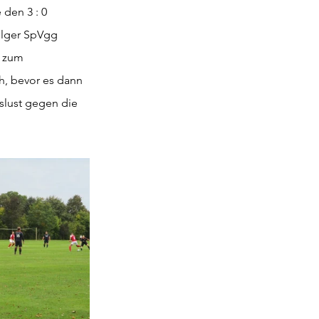
 den 3 : 0 
folger SpVgg 
s zum 
h, bevor es dann 
slust gegen die 