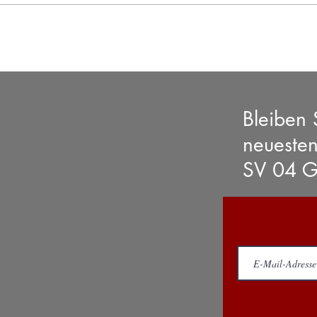
Jetzt
Frau
Bleiben
neueste
SV 04 G