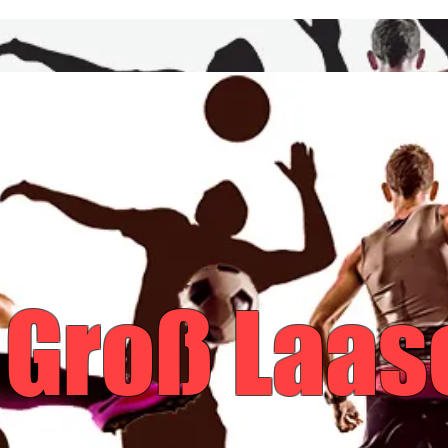
News
04 Groß La
e.V.
 Groß Laasc