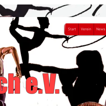
Start
Verein
News
asch
h e.V.