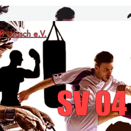
ß Laasch e.V.
SV 
SV 04