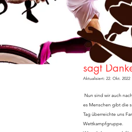
Alle
Verein
Fußball
21. Okt. 2022
1 Min. Lesez
Die Sekti
sagt Dank
Aktualisiert:
22. Okt. 2022
 Nun sind wir auch nach außen zu erkennen. Sponsoring ist keine Selbstverständlichkeit, zeigt aber das 
es Menschen gibt die 
Tag überreichte uns Fam
Wettkampfgruppe. 