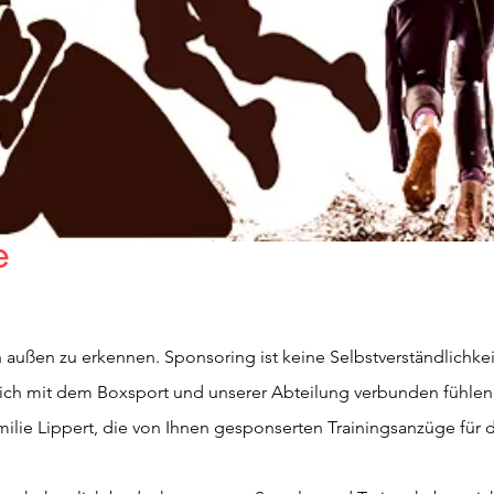
Breitensport
Rehasport
Boxen
eit
on Boxen des SV 04 Groß Laa
e
sich mit dem Boxsport und unserer Abteilung verbunden fühlen
ilie Lippert, die von Ihnen gesponserten Trainingsanzüge für d