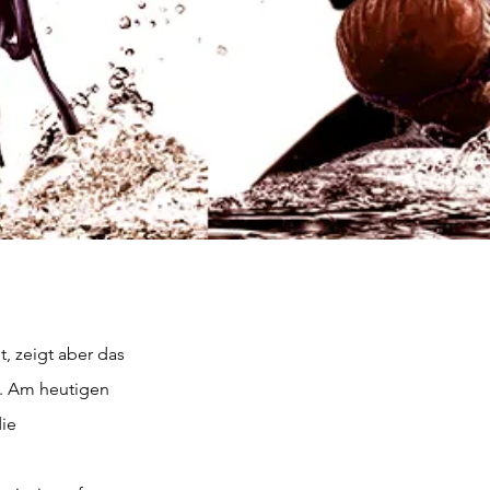
sch e.V.
. Am heutigen 
ie 