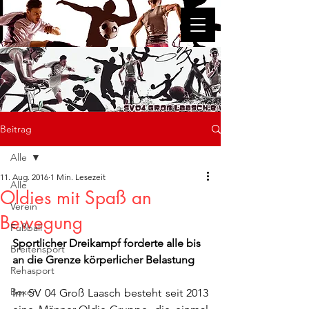
SV 04 Groß Laasch e.V.
Beitrag
Alle
11. Aug. 2016
1 Min. Lesezeit
Alle
Oldies mit Spaß an
Verein
Bewegung
Fußball
Sportlicher Dreikampf forderte alle bis 
Breitensport
an die Grenze körperlicher Belastung
Rehasport
Boxen
Im SV 04 Groß Laasch besteht seit 2013 