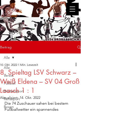
SV 04 Groß Laasch e.V.
Beitrag
Alle
10. Okt. 2022
1 Min. Lesezeit
Alle
8. Spieltag LSV Schwarz –
Verein
Weiß Eldena – SV 04 Groß
Fußball
Laasch 1 : 1
Breitensport
Aktualisiert:
14. Okt. 2022
Rehasport
Die 74 Zuschauer sahen bei bestem 
Boxen
Fußballwetter ein spannendes 