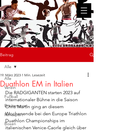
SV 04 Groß Laasch e.V.
Beitrag
Alle
19. März 2023
1 Min. Lesezeit
Alle
Duathlon EM in Italien
Verein
Die RADGIGANTEN starten 2023 auf 
Fußball
internationaler Bühne in die Saison
Breitensport
Chris Martin ging an diesem 
Wochenende bei den Europe Triathlon 
Rehasport
Duathlon Championships im 
Boxen
italienischen Venice-Caorle gleich über 