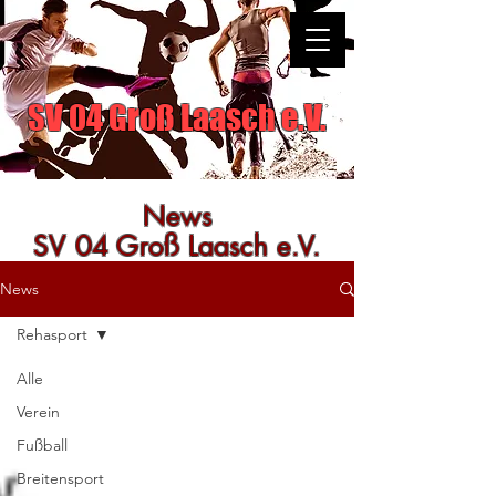
SV 04 Groß Laasch e.V.
News
SV 04 Groß Laasch e.V.
News
Rehasport
Alle
Verein
Fußball
Breitensport